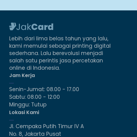
terintegrasi ke dalam kartu. Tidak seperti kartu
chip untuk menggunakannya mereka hanya
perlu berada di dekat reader tanpa perlu
ditempel apalagi digesek. &...
Lebih dari lima belas tahun yang lalu,
kami memulai sebagai printing digital
sederhana. Lalu berevolusi menjadi
salah satu perintis jasa percetakan
online di Indonesia.
Jam Kerja
Senin-Jumat: 08.00 - 17.00
Sabtu: 08.00 - 12:00
Minggu: Tutup
Lokasi Kami
Jl. Cempaka Putih Timur IV A
No. 8, Jakarta Pusat