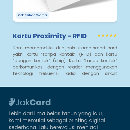
Cek Pilihan Warna
Kartu Proximity - RFID
★★★★★
Kami memproduksi dua jenis utama smart card
yakni kartu “tanpa kontak” (RFID) dan kartu
“dengan kontak” (chip). Kartu “tanpa kontak”
berkomunikasi dengan reader menggunakan
teknologi frekuensi radio dengan sirkuit
terintegrasi ke dalam kartu. Tidak seperti kartu
chip untuk menggunakannya mereka hanya
perlu berada di dekat reader tanpa perlu
ditempel apalagi digesek. &...
Lebih dari lima belas tahun yang lalu,
kami memulai sebagai printing digital
sederhana. Lalu berevolusi menjadi