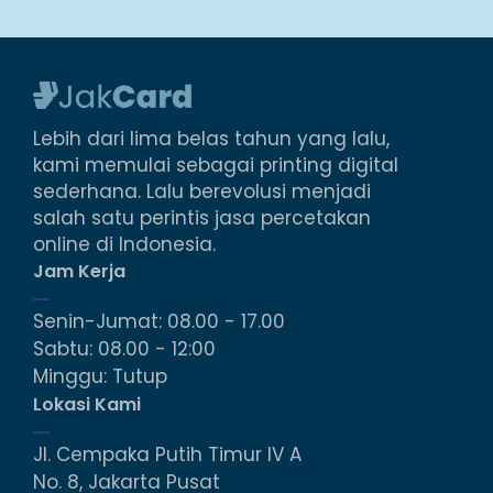
terintegrasi ke dalam kartu. Tidak seperti kartu
chip untuk menggunakannya mereka hanya
perlu berada di dekat reader tanpa perlu
ditempel apalagi digesek. &...
Lebih dari lima belas tahun yang lalu,
kami memulai sebagai printing digital
sederhana. Lalu berevolusi menjadi
salah satu perintis jasa percetakan
online di Indonesia.
Jam Kerja
Senin-Jumat: 08.00 - 17.00
Sabtu: 08.00 - 12:00
Minggu: Tutup
Lokasi Kami
Jl. Cempaka Putih Timur IV A
No. 8, Jakarta Pusat